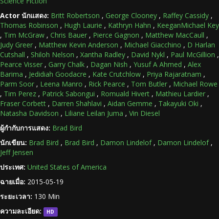
Science Fiction
Actor นักแสดง:
Britt Robertson
,
George Clooney
,
Raffey Cassidy
,
Thomas Robinson
,
Hugh Laurie
,
Kathryn Hahn
,
KeeganMichael Key
,
Tim McGraw
,
Chris Bauer
,
Pierce Gagnon
,
Matthew MacCaull
,
Judy Greer
,
Matthew Kevin Anderson
,
Michael Giacchino
,
D Harlan
Cutshall
,
Shiloh Nelson
,
Xantha Radley
,
David Nykl
,
Paul McGillion
,
Pearce Visser
,
Garry Chalk
,
Dagan Nish
,
Yusuf A Ahmed
,
Alex
Barima
,
Jedidiah Goodacre
,
Kate Crutchlow
,
Priya Rajaratnam
,
Parm Soor
,
Leena Manro
,
Rick Pearce
,
Tom Butler
,
Michael Rowe
,
Tim Perez
,
Patrick Sabongui
,
Romuald Hivert
,
Mathieu Lardier
,
Fraser Corbett
,
Darren Shahlavi
,
Aidan Gemme
,
Takayuki Oki
,
Natasha Davidson
,
Liliane Leilan Juma
,
Vin Diesel
ผู้กำกับการแสดง:
Brad Bird
นักเขียน:
Brad Bird
,
Brad Bird
,
Damon Lindelof
,
Damon Lindelof
,
Jeff Jensen
ประเทศ:
United States of America
ฉายเมื่อ:
2015-05-19
ระยะเวลา:
130 Min
ความละเอียด:
HD