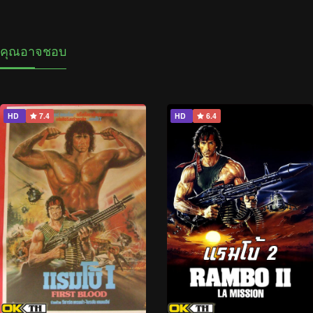
คุณอาจชอบ
HD
7.4
HD
6.4