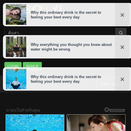
LOGIN
SIGNUP
Menu เมนู