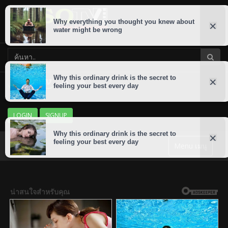
LOGIN
SIGNUP
Menu เมนู