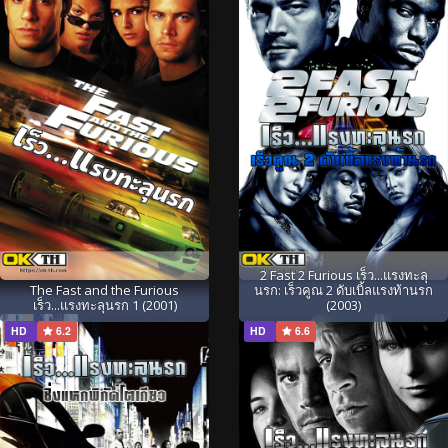
2 Fast 2 Furious เร็ว...แรงทะลุ
The Fast and the Furious
นรก: เร็วคูณ 2 ดับเบิ้ลแรงท้านรก
เร็ว...แรงทะลุนรก 1 (2001)
(2003)
HD
6.2
HD
6.6