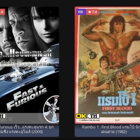
.6
HD
7.4
Furious เร็ว...แรงทะลุนรก 4: ยก
Rambo 1 : First Blood แรมโบ้ นั
ีมซิ่ง แรงทะลุไมล์ (2009)
เดนตาย (1982)