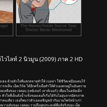
ไวไลท์ 2 นิวมูน (2009) ภาค 2 HD
้องเธอ ด้วยหัวใจที่แตกสลายทำให้ เบลล่า ใช้ชีวิตเหมือนคนไร้
ห็น เอ็ดเวิร์ด ได้อีกครั้งเมื่อทำให้ตัวเองตกอยู่ในอันตราย
ยเหลือของ เจคอบ (เทย์เลอร์ เลาท์เนอร์) เพื่อนในสมัยเด็ก
ัวใจที่เย็นดั่งน้ำแข็งของเธอก็เริ่มได้รับไออุ่นจากมิตรภาพ
ป่าคนเดียว เธอก็พบว่าตัวเองเผชิญหน้ากับแวมไพร์หน้าเก่า
ถึงความลับของ เจคอบ รวมถึงจุดประสงค์ที่แท้จริงของ เอ็ด