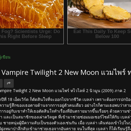
ผู้เขียน
ง Vampire Twilight 2 New Moon แวมไพร์ ท
 Vampire Twilight 2 New Moon แวมไพร์ ทไวไลท์ 2 นิวมูน (2009) ภาค 2
ดปีที่ 18 เอ็ดเวิร์ด ก็ตัดสินใจที่จะออกไปจากชีวิต เบลล่า เพราะต้องการปกป
ความรู้สึกของเธอตายด้านจากการอยู่ตัวคนเดียว อย่างไรก็ตามเธอพบว่าสามารถเ
ารอยู่กับเขาทำให้เธอตัดสินใจทำเรื่องที่อันตรายมากขึ้นเรื่อยๆ ด้วยความช่ว
า และเป็นสมาชิกของเผ่าควิลยูต ที่เข้ามาช่วยซ่อมมอเซอร์ไซด์ให้กับ เบลล่า ห
 ชายหนุ่มผู้มีความลับเป็นของตัวเองเช่นกัน เมื่อ เบลล่า เดินท่องเข้าไปใน
็มีฝูงหมาป่าลึกลับเข้ามาช่วยเธอจากอันตราย จนในที่สุด เบลล่า ก็ได้เรียนรู้