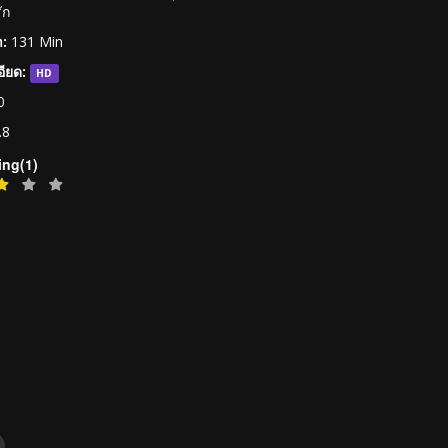
ัก
:
131 Min
ียด:
HD
0
.8
ing(1)