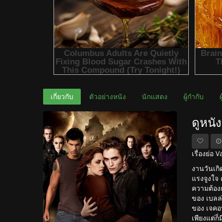
เกี่ยวกับ
ตัวอย่างหนัง
นักแสดง
ผู้กำกับ
ดูหนั
เรื่องย่อ
งานวันเกิ
แรงจูงใจ 
ความต้องก
ของ เบลล่
ของ เจคอบ
เพียงแต่ก