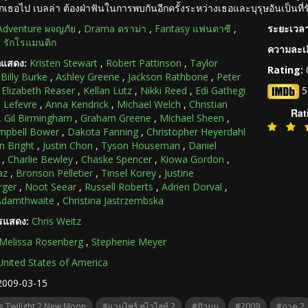
่จากเธอไป เบลล่า ต้องฝ่าฟันในการพบกันอีกครั้งระหว่างเธอและบุรุษอันเป็นที่ร
Adventure ผจญภัย
,
Drama ดราม่า
,
Fantasy แฟนตาซี
,
ระยะเวลา
รักโรแมนติก
ความละเอ
กแสดง:
Kristen Stewart
,
Robert Pattinson
,
Taylor
Rating:
,
Billy Burke
,
Ashley Greene
,
Jackson Rathbone
,
Peter
,
Elizabeth Reaser
,
Kellan Lutz
,
Nikki Reed
,
Edi Gathegi
5
e Lefevre
,
Anna Kendrick
,
Michael Welch
,
Christian
Rat
,
Gil Birmingham
,
Graham Greene
,
Michael Sheen
,
mpbell Bower
,
Dakota Fanning
,
Christopher Heyerdahl
 Bright
,
Justin Chon
,
Tyson Houseman
,
Daniel
,
Charlie Bewley
,
Chaske Spencer
,
Kiowa Gordon
,
az
,
Bronson Pelletier
,
Tinsel Korey
,
Justine
rger
,
Noot Seear
,
Russell Roberts
,
Adrien Dorval
,
Adamthwaite
,
Christina Jastrzembska
ารแสดง:
Chris Weitz
Melissa Rosenberg
,
Stephenie Meyer
United States of America
2009-03-15
 Twilight 2 New Moon
#แวมไพร์ ทไวไลท์ 2
#นิวมูน
#2009
#ภาค 2