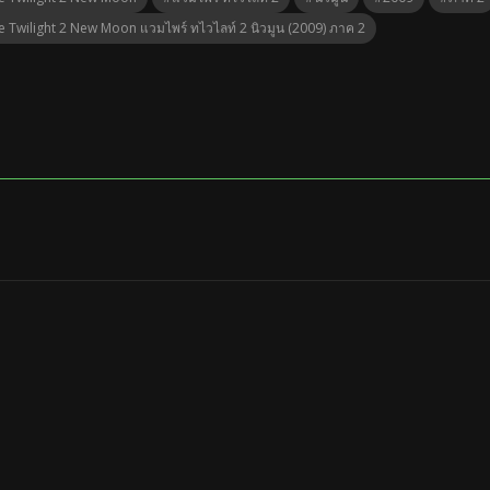
 Twilight 2 New Moon แวมไพร์ ทไวไลท์ 2 นิวมูน (2009) ภาค 2