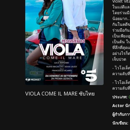
Violet Vi
ในแง่ดีแล
โดยร่วมม
น้อยมาก..
กันในคดี
ร่วมมือกั
เป็นเพียง
เป็นต้น ใ
ที่ลึกที่
อย่างไรก็
เจ็บปวด
- ไวโอเล็
ความลับที
- ไวโอเล็
ความลับที
VIOLA COME IL MARE ซับไทย
ประเภท:
Actor นั
ผู้กำกับก
นักเขียน: