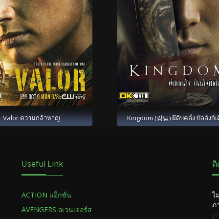
Valor ความกล้าหาญ
Kingdom (킹덤) ผีดิบคลั่ง บัลลังก์เ
Useful Link
ต
ACTION แอ็กชั่น
ไม
ภา
AVENGERS อเวนเจอร์ส