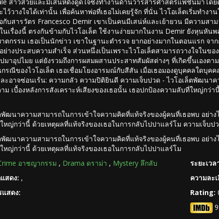
tale สาวสวยและมีเสน่ห์ดึงดูดใจซึ่งทำงานด้านวารสารศาสตร์แฟชั่นมาโดยต
ะไว้วางใจได้เท่านั้น เพื่อค้นหาพ่อที่เธอไม่เคยรู้จัก ที่นั่น ไวโอเล็ตเริ่
ือกับสารวัตร Francesco Demir เขาเป็นคนมีเสน่ห์และเย้ายวน มีความสาม
.ในเรื่องนี้ ตรงกันข้ามกับไวโอเล็ต ใช้งานง่ายมากในงาน Demir ยังหุนหั
ฆาตกรรม เธอเป็นนักข่าว เขาในฐานะตำรวจ ยากอย่างมากในตอนแรก จากการ
นอย่างประสบความสำเร็จ ส่วนหนึ่งเป็นเพราะไวโอเล็ตสามารถวางใจในของขว
อุปมาอุปไมย แต่ยังรวมถึงการผสมผสานประสาทสัมผัสต่างๆ ที่เกิดขึ้นเองต
นกรณีของไวโอเล็ต เธอเชื่อมโยงอารมณ์กับสีสัน เมื่อเธอมองดูบุคคลใดบุคคล
สุดและอาจซ่อนเร้น: ความกลัว ความปิติยินดี ความเจ็บปวด - ไวโอเล็ตพัฒน
ตาม เบื้องหลังการสังเคราะห์เสียงของเธอนั้น เธอปกป้องความลับที่ใหญ่กว่
ตพัฒนาความสามารถในการเข้าใจความคิดที่แท้จริงของผู้คนที่เธอพบ อย่างไร
่ใหญ่กว่านี้ ด้วยเหตุผลที่แท้จริงของเธอในการกลับไปปาแลร์โม ความเจ็บป
ตพัฒนาความสามารถในการเข้าใจความคิดที่แท้จริงของผู้คนที่เธอพบ อย่างไร
่ใหญ่กว่านี้ ด้วยเหตุผลที่แท้จริงของเธอในการกลับไปปาแลร์โม
Crime อาชญากรรม
,
Drama ดราม่า
,
Mystery ลึกลับ
ระยะเวลา
กแสดง:
,
ความละเอ
ารแสดง:
Rating:
9