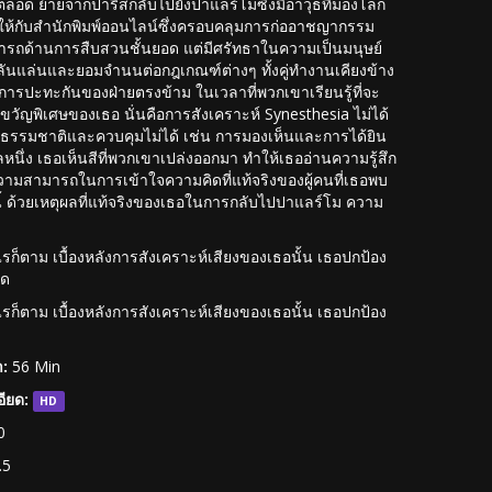
ลอด ย้ายจากปารีสกลับไปยังปาแลร์โมซึ่งมีอาวุธที่มองโลก
มทำงานให้กับสำนักพิมพ์ออนไลน์ซึ่งครอบคลุมการก่ออาชญากรรม
ารถด้านการสืบสวนชั้นยอด แต่มีศรัทธาในความเป็นมนุษย์
นพลันแล่นและยอมจำนนต่อกฎเกณฑ์ต่างๆ ทั้งคู่ทำงานเคียงข้าง
ปะทะกันของฝ่ายตรงข้าม ในเวลาที่พวกเขาเรียนรู้ที่จะ
ัญพิเศษของเธอ นั่นคือการสังเคราะห์ Synesthesia ไม่ได้
ามธรรมชาติและควบคุมไม่ได้ เช่น การมองเห็นและการได้ยิน
หนึ่ง เธอเห็นสีที่พวกเขาเปล่งออกมา ทำให้เธออ่านความรู้สึก
าความสามารถในการเข้าใจความคิดที่แท้จริงของผู้คนที่เธอพบ
านี้ ด้วยเหตุผลที่แท้จริงของเธอในการกลับไปปาแลร์โม ความ
ก็ตาม เบื้องหลังการสังเคราะห์เสียงของเธอนั้น เธอปกป้อง
วด
ก็ตาม เบื้องหลังการสังเคราะห์เสียงของเธอนั้น เธอปกป้อง
:
56 Min
ียด:
HD
0
.5