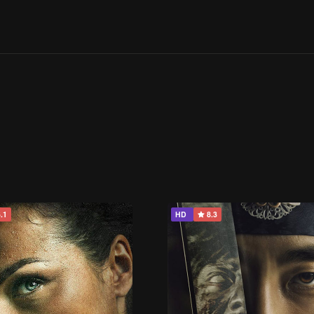
.1
HD
8.3