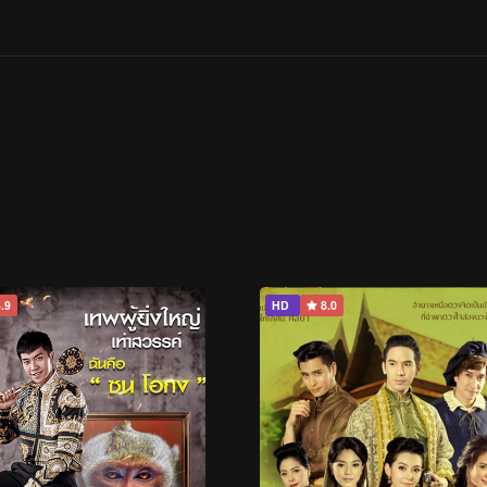
.9
HD
8.0