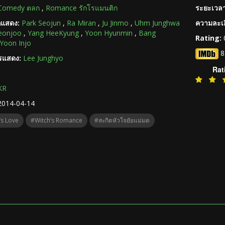
Comedy ตลก
,
Romance รักโรแมนติก
ระยะเวลา
กแสดง:
Park Seojun
,
Ra Miran
,
Ju Jinmo
,
Uhm Junghwa
ความละเอ
eonjoo
,
Yang HeeKyung
,
Yoon Hyunmin
,
Bang
Rating:
Yoon Injo
8
ารแสดง:
Lee Junghyo
Rat
KR
2014-04-14
’s Love
#Witch’s Romance
#สะกิดหัวใจยัยแม่มด