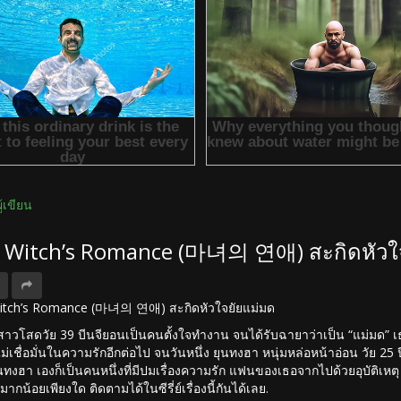
ผู้เขียน
ัง Witch’s Romance (마녀의 연애) สะกิดหัวใ
อ Witch’s Romance (마녀의 연애) สะกิดหัวใจยัยแม่มด
สาวโสดวัย 39 บีนจียอนเป็นคนตั้งใจทำงาน จนได้รับฉายาว่าเป็น “แม่มด” เธ
ม่เชื่อมั่นในความรักอีกต่อไป จนวันหนึ่ง ยุนทงฮา หนุ่มหล่อหน้าอ่อน วัย 25
ยุนทงฮา เองก็เป็นคนหนึ่งที่มีปมเรื่องความรัก แฟนของเธอจากไปด้วยอุบัติเห
น มากน้อยเพียงใด ติดตามได้ในซีรี่ย์เรื่องนี้กันได้เลย.