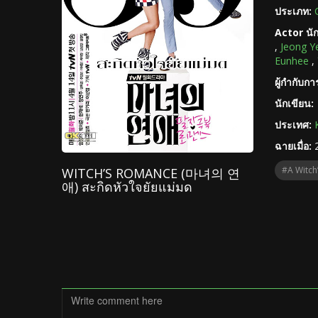
ประเภท:
Actor นั
,
Jeong Y
Eunhee
,
ผู้กำกับก
นักเขียน:
ประเทศ:
ฉายเมื่อ:
#A Witch
WITCH’S ROMANCE (마녀의 연
애) สะกิดหัวใจยัยแม่มด