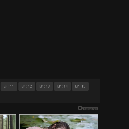
EP : 11
EP : 12
EP : 13
EP : 14
EP : 15