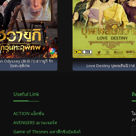
n Odyssey (화유기) ฮวายูกิ รัก
วุ่นทะลุพิภพ
Love Destiny บุพเพสันนิวาส
Useful Link
ต
ACTION แอ็กชั่น
ไม
ภา
AVENGERS อเวนเจอร์ส
Game of Thrones มหาศึกชิงบัลลังก์