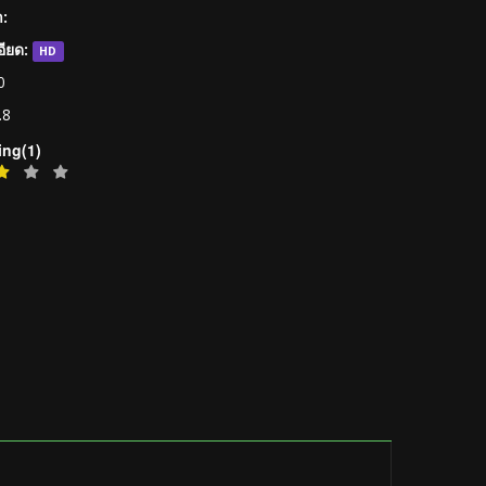
:
ียด:
HD
0
.8
ing(1)