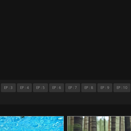
EP : 3
EP : 4
EP : 5
EP : 6
EP : 7
EP : 8
EP : 9
EP : 10