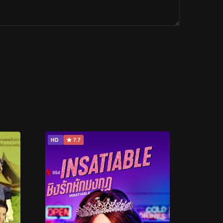
HD
7.7