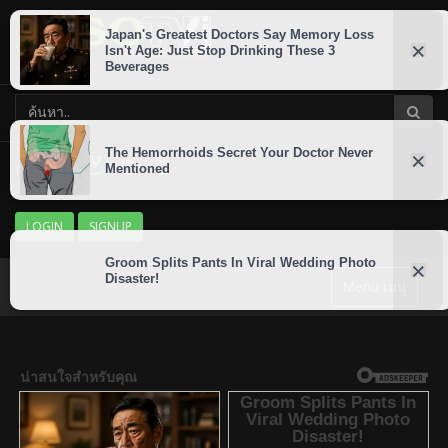
LOGIN
SIGNUP
Menu เมนู