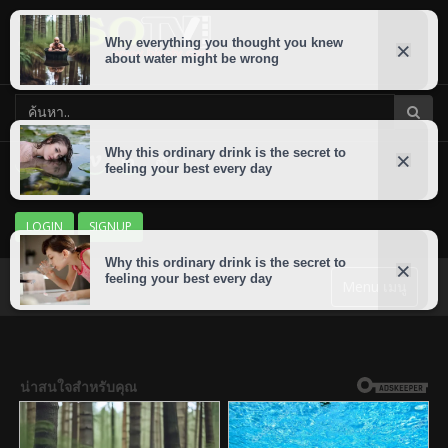
LOGIN
SIGNUP
Menu เมนู