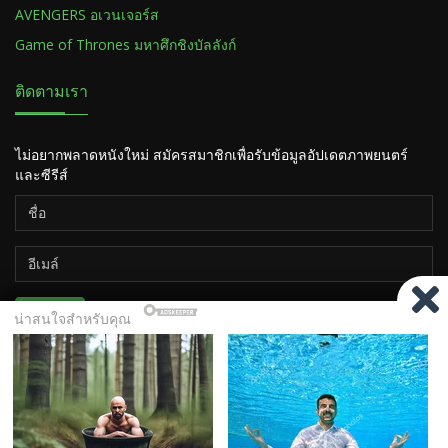
AVENGERS อเวนเจอร์ส
Game of Thrones มหาศึกชิงบัลลังก์
ติดตามเรา
ไม่อยากพลาดหนังใหม่ สมัครสมาชิกเพื่อรับข้อมูลอัปเดตภาพยนตร์
และซีรีส์
ติดตาม
Copyright ©2026
HiSOTV.COM เว็บดูหนัง ซีรีส์ ออนไลน์ ฟรี
11
Tv-Series
Contact Us