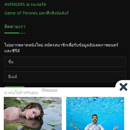
AVENGERS อเวนเจอร์ส
Game of Thrones มหาศึกชิงบัลลังก์
ติดตามเรา
ไม่อยากพลาดหนังใหม่ สมัครสมาชิกเพื่อรับข้อมูลอัปเดตภาพยนตร์
และซีรีส์
ติดตาม
Copyright ©2026
HiSOTV.COM เว็บดูหนัง ซีรีส์ ออนไลน์ ฟรี
11
Tv-Series
Contact Us