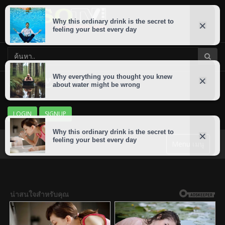
LOGIN
SIGNUP
Menu เมนู