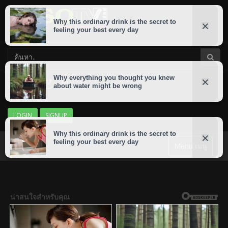
LOGIN
SIGNUP
Menu เมนู