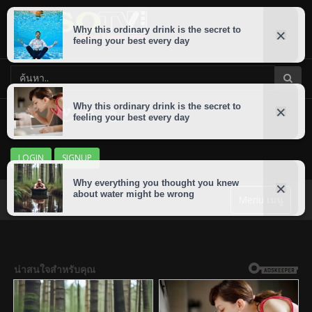
LOGIN
SIGNUP
Menu เมนู