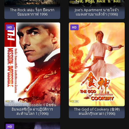
The Rock เดอะ ร็อก ยึดนรก
Joe’s Apartment นายโจจ๋า
ป้อมมหากาฬ 1996
แมลงสาบมาแล้วจ้า (1996)
HD
HD
Mission Impossible 1 มิชชั่น
อิมพอสซิเบิ้ล ผ่าปฏิบัติการ
The God of Cookery (食神)
สะท้านโลก 1 (1996)
คนเล็กกุ๊กเทวดา (1996)
HD