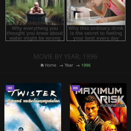
MOVIE BY YEAR: 1996
Year
1996
Home
HD
HD