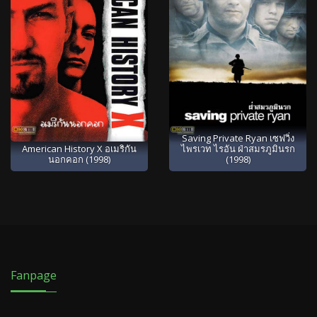
Saving Private Ryan เซฟวิ่ง
American History X อเมริกัน
ไพรเวท ไรอัน ฝ่าสมรภูมินรก
นอกคอก (1998)
(1998)
Fanpage