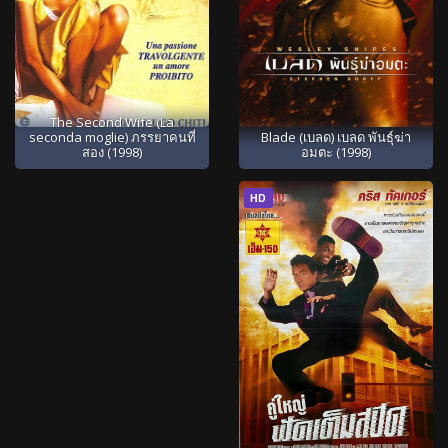
The Second Wife (La
Blade (เบลด) เบลด พันธุ์ฆ่า
seconda moglie) ภรรยาคนที่
อมตะ (1998)
สอง (1998)
HD