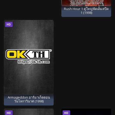
Rush Hour 1 คู่ใหญ่ฟัดเต็มสปีด
1 (1998)
HD
Armageddon อาร์มาเก็ดดอน
วันโลกาวินาศ (1998)
HD
HD