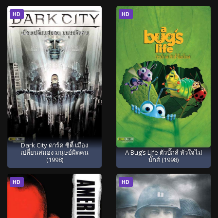
HD
HD
Dark City ดาร์ค ซิตี้ เมือง
เปลี่ยนสมอง มนุษย์ผิดคน
A Bug’s Life ตัวบั๊กส์ หัวใจไม่
(1998)
บั๊กส์ (1998)
HD
HD