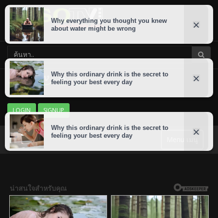
LOGIN
SIGNUP
Menu เมนู