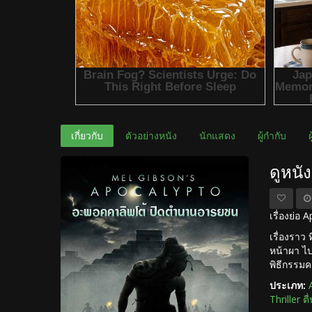
เกี่ยวกับ
ตัวอย่างหนัง
นักแสดง
ผู้กำกับ
ดูหนั
เรื่องย่
เรื่องราว
หน้าผา ไป
พิธีกรรมค
ประเภท:
Thriller ตื