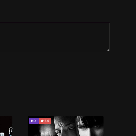
HD
6.6