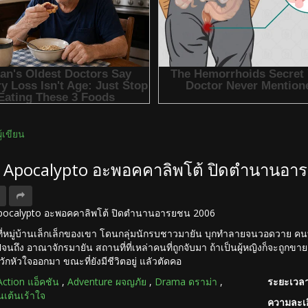
ผู้เขียน
ง Apocalypto อะพอคคาลิพโต้ ปิดตำนานอ
อ Apocalypto อะพอคคาลิพโต้ ปิดตำนานอารยชน 2006
 ที่หมู่บ้านเล็กเล็กของเขา โดนกลุ่มนักรบชาวมายัน บุกทำลายจนวอดวาย คนที่
จนถึง อาณาจักรมายัน สถานที่ที่เหล่าคนที่ถูกจับมา ถ้าเป็นผู้หญิงก็จะถูกขายเ
วักหัวใจออกมา ขณะที่ยังมีชีวิตอยู่ แลัวตัดคอ
Action แอ็คชัน
,
Adventure ผจญภัย
,
Drama ดราม่า
,
ระยะเวลา
่นเต้นเร้าใจ
ความละเอ