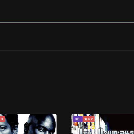
.3
HD
6.2