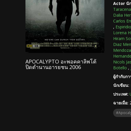
Actor นั
Taracena
Dalia He
Carlos Em
,
Espirid
Lorena H
Hiram So
Diaz Me
Mendoza
Hernand
APOCALYPTO อะพอคคาลิพโต้
Nicols Ja
ปิดตำนานอารยชน 2006
Botello
,
ผู้กำกับก
นักเขียน:
ประเทศ:
ฉายเมื่อ:
#Apocal