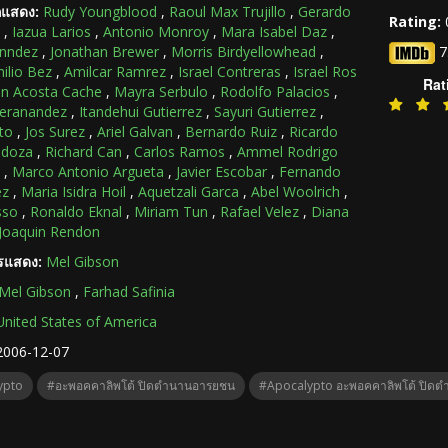
กแสดง:
Rudy Youngblood
,
Raoul Max Trujillo
,
Gerardo
Rating:
,
Iazua Larios
,
Antonio Monroy
,
Mara Isabel Daz
,
rnndez
,
Jonathan Brewer
,
Morris Birdyellowhead
,
7
ilio Bez
,
Amilcar Ramrez
,
Israel Contreras
,
Israel Ros
Rat
ion Acosta Cache
,
Mayra Serbulo
,
Rodolfo Palacios
,
eranandez
,
Itandehui Gutierrez
,
Sayuri Gutierrez
,
to
,
Jos Surez
,
Ariel Galvan
,
Bernardo Ruiz
,
Ricardo
ndoza
,
Richard Can
,
Carlos Ramos
,
Ammel Rodrigo
,
Marco Antonio Argueta
,
Javier Escobar
,
Fernando
ez
,
Maria Isidra Hoil
,
Aquetzali Garca
,
Abel Woolrich
,
sso
,
Ronaldo Eknal
,
Miriam Tun
,
Rafael Velez
,
Diana
Joaquin Rendon
ารแสดง:
Mel Gibson
Mel Gibson
,
Farhad Safinia
United States of America
2006-12-07
ypto
#อะพอคคาลิพโต้ ปิดตำนานอารยชน
#Apocalypto อะพอคคาลิพโต้ ปิด