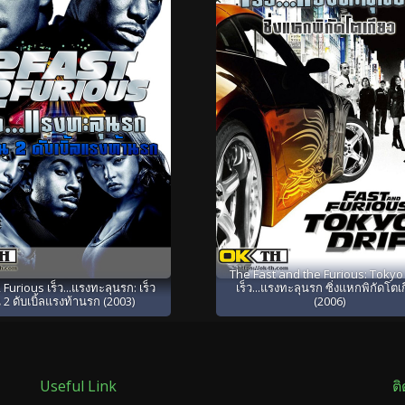
The Fast and the Furious: Tokyo 
 Furious เร็ว...แรงทะลุนรก: เร็ว
เร็ว...แรงทะลุนรก ซิ่งแหกพิกัดโตเ
 2 ดับเบิ้ลแรงท้านรก (2003)
(2006)
Useful Link
ต