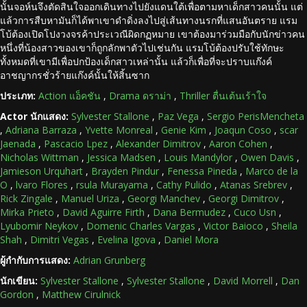
นั้นจอห์นจึงตัดสินใจออกเดินทางไปยังแดนใต้เพื่อตามหาเด็กสาวคนนั้น แต่
แล้วการสืบหามันก็ได้พาเขาดำดิ่งลงไปสู่เส้นทางนรกที่แสนอันตราย แรม
โบ้ต้องเปิดโปงวงจรค้าประเวณีผิดกฏหมาย เขาต้องมาร่วมมือกับนักข่าวคน
หนึ่งที่น้องสาวของเขาก็ถูกลักพาตัวไปเช่นกัน แรมโบ้ต้องปรับใช้ทักษะ
ทั้งหมดที่เขามีเพื่อปกป้องเด็กสาวเหล่านั้น แล้วก็เพื่อที่จะปราบแก๊งค์
อาชญากรชั่วร้ายแก๊งค์นั้นให้สิ้นซาก
ประเภท:
Action แอ็คชัน
,
Drama ดราม่า
,
Thriller ตื่นเต้นเร้าใจ
Actor นักแสดง:
Sylvester Stallone
,
Paz Vega
,
Sergio PerisMencheta
,
Adriana Barraza
,
Yvette Monreal
,
Genie Kim
,
Joaqun Coso
,
scar
Jaenada
,
Pascacio Lpez
,
Alexander Dimitrov
,
Aaron Cohen
,
Nicholas Wittman
,
Jessica Madsen
,
Louis Mandylor
,
Owen Davis
,
Jamieson Urquhart
,
Brayden Pindur
,
Fenessa Pineda
,
Marco de la
O
,
lvaro Flores
,
rsula Murayama
,
Cathy Pulido
,
Atanas Srebrev
,
Rick Zingale
,
Manuel Uriza
,
Georgi Manchev
,
Georgi Dimitrov
,
Mirka Prieto
,
David Aguirre Firth
,
Dana Bermudez
,
Cuco Usn
,
Lyubomir Neykov
,
Domenic Charles Vargas
,
Victor Baioco
,
Sheila
Shah
,
Dimitri Vegas
,
Evelina Igova
,
Daniel Mora
ผู้กำกับการแสดง:
Adrian Grunberg
นักเขียน:
Sylvester Stallone
,
Sylvester Stallone
,
David Morrell
,
Dan
Gordon
,
Matthew Cirulnick