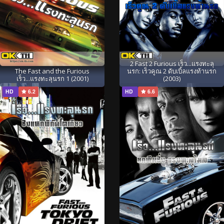
2 Fast 2 Furious เร็ว...แรงทะลุ
The Fast and the Furious
นรก: เร็วคูณ 2 ดับเบิ้ลแรงท้านรก
เร็ว...แรงทะลุนรก 1 (2001)
(2003)
HD
6.2
HD
6.6