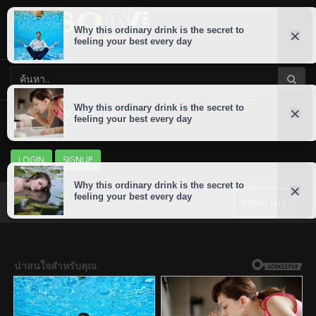
LOGIN
SIGNUP
Menu เมนู